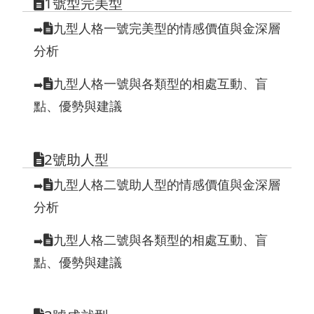
1號型完美型
九型人格一號完美型的情感價值與金深層
➡️
分析
九型人格一號與各類型的相處互動、盲
➡️
點、優勢與建議
2號助人型
九型人格二號助人型的情感價值與金深層
➡️
分析
九型人格二號與各類型的相處互動、盲
➡️
點、優勢與建議