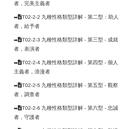
者，完美主義者
T02-2-2 九種性格類型詳解 - 第二型：助人
➡️
者，給予者
T02-2-3 九種性格類型詳解 - 第三型 - 成就
➡️
者，表演者
T02-2-4 九種性格類型詳解 - 第四型 - 個人
➡️
主義者，浪漫者
T02-2-5 九種性格類型詳解 - 第五型 - 觀察
➡️
者，調查者
T02-2-6 九種性格類型詳解 - 第六型 - 忠誠
➡️
者，守護者