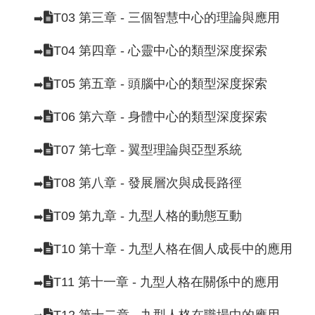
T03 第三章 - 三個智慧中心的理論與應用
➡️
T04 第四章 - 心靈中心的類型深度探索
➡️
T05 第五章 - 頭腦中心的類型深度探索
➡️
T06 第六章 - 身體中心的類型深度探索
➡️
T07 第七章 - 翼型理論與亞型系統
➡️
T08 第八章 - 發展層次與成長路徑
➡️
T09 第九章 - 九型人格的動態互動
➡️
T10 第十章 - 九型人格在個人成長中的應用
➡️
T11 第十一章 - 九型人格在關係中的應用
➡️