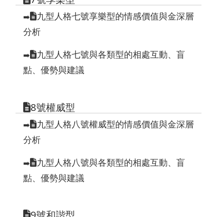
九型人格七號享樂型的情感價值與金深層
➡️
分析
九型人格七號與各類型的相處互動、盲
➡️
點、優勢與建議
8號權威型
九型人格八號權威型的情感價值與金深層
➡️
分析
九型人格八號與各類型的相處互動、盲
➡️
點、優勢與建議
9號和諧型