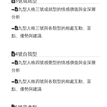
3號成就型
九型人格三號成就型的情感價值與金深層
➡️
分析
九型人格三號與各類型的相處互動、盲
➡️
點、優勢與建議
4號自我型
九型人格四號感覺型的情感價值與金深層
➡️
分析
九型人格四號與各類型的相處互動、盲
➡️
點、優勢與建議
5號思考型