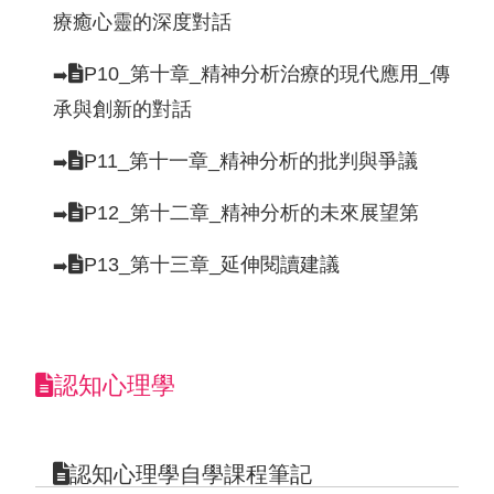
療癒心靈的深度對話
P10_第十章_精神分析治療的現代應用_傳
➡️
承與創新的對話
P11_第十一章_精神分析的批判與爭議
➡️
P12_第十二章_精神分析的未來展望第
➡️
P13_第十三章_延伸閱讀建議
➡️
認知心理學
認知心理學自學課程筆記