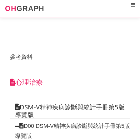
12
OH
GRAPH
參考資料
心理治療
DSM-V精神疾病診斷與統計手冊第5版
導覽版
D00 DSM-V精神疾病診斷與統計手冊第5版
➡️
導覽版