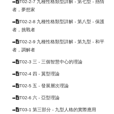
T02-2-7 九種性格類型詳解 - 第七型 - 熱情
➡️
者，夢想家
T02-2-8 九種性格類型詳解 - 第八型 - 保護
➡️
者，挑戰者
T02-2-9 九種性格類型詳解 - 第九型 - 和平
➡️
者，調解者
T02-3 三 - 三個智慧中心的理論
➡️
T02-4 四 - 翼型理論
➡️
T02-5 五 - 發展層次理論
➡️
T02-6 六 - 亞型理論
➡️
T03-1 第三部分 - 九型人格的實際應用
➡️