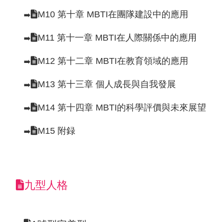
M10 第十章 MBTI在團隊建設中的應用
➡️
M11 第十一章 MBTI在人際關係中的應用
➡️
M12 第十二章 MBTI在教育領域的應用
➡️
M13 第十三章 個人成長與自我發展
➡️
M14 第十四章 MBTI的科學評價與未來展望
➡️
M15 附録
➡️
九型人格