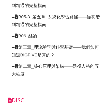
到精通的完整指南
B05-3_第五章_系統化學習路徑——從初階
➡️
到精通的完整指南
B06_結論
➡️
第三章_理論驗證與科學基礎——我們如何
➡️
知道BIGFIVE是真的？
第二章_核心原理與架構——透視人格的五
➡️
大維度
DISC