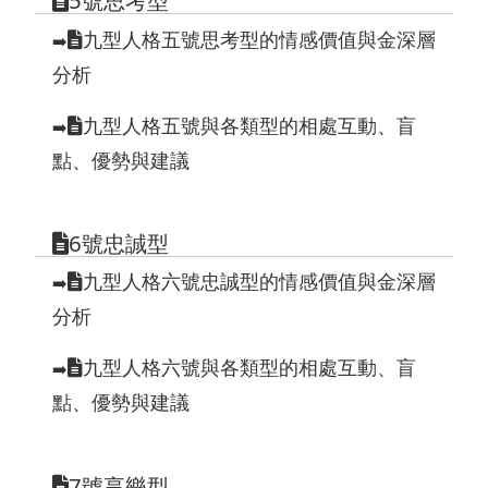
九型人格五號思考型的情感價值與金深層
➡️
分析
九型人格五號與各類型的相處互動、盲
➡️
點、優勢與建議
6號忠誠型
九型人格六號忠誠型的情感價值與金深層
➡️
分析
九型人格六號與各類型的相處互動、盲
➡️
點、優勢與建議
7號享樂型