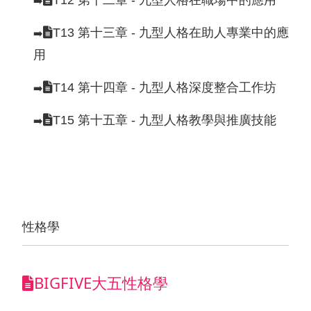
T12 第十二章 - 九型人格在職場中的應用
➡️
T13 第十三章 - 九型人格在助人專業中的應
➡️
用
T14 第十四章 - 九型人格深度整合工作坊
➡️
T15 第十五章 - 九型人格教學與推廣技能
➡️
性格學
BIGFIVE大五性格學