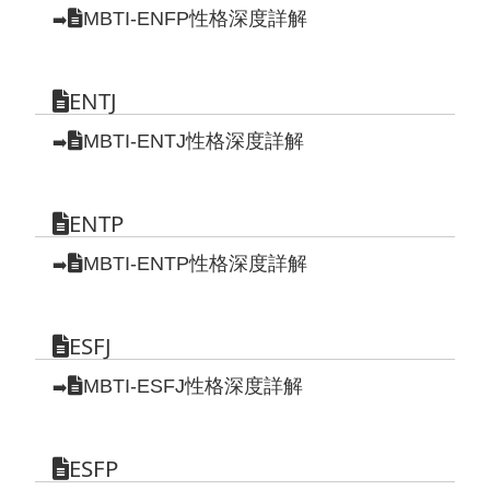
MBTI-ENFP性格深度詳解
➡️
ENTJ
MBTI-ENTJ性格深度詳解
➡️
ENTP
MBTI-ENTP性格深度詳解
➡️
ESFJ
MBTI-ESFJ性格深度詳解
➡️
ESFP