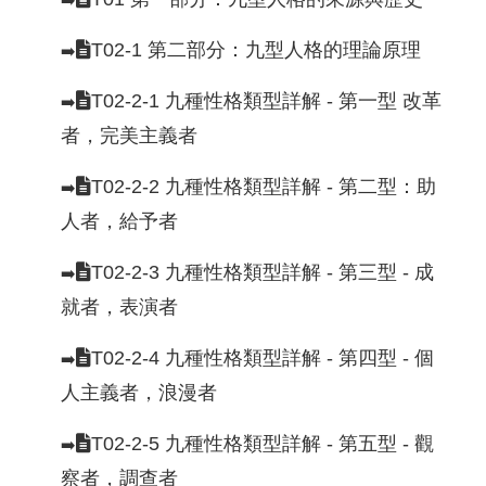
T02-1 第二部分：九型人格的理論原理
➡️
T02-2-1 九種性格類型詳解 - 第一型 改革
➡️
者，完美主義者
T02-2-2 九種性格類型詳解 - 第二型：助
➡️
人者，給予者
T02-2-3 九種性格類型詳解 - 第三型 - 成
➡️
就者，表演者
T02-2-4 九種性格類型詳解 - 第四型 - 個
➡️
人主義者，浪漫者
T02-2-5 九種性格類型詳解 - 第五型 - 觀
➡️
察者，調查者