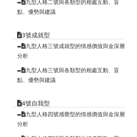
九型人格二號與各類型的相處互動、盲
➡️
點、優勢與建議
3號成就型
九型人格三號成就型的情感價值與金深層
➡️
分析
九型人格三號與各類型的相處互動、盲
➡️
點、優勢與建議
4號自我型
九型人格四號感覺型的情感價值與金深層
➡️
分析