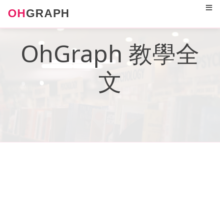
OH
GRAPH
OhGraph 教學全
文