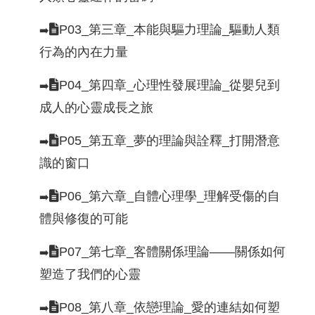
P03_第三章_本能與驅力理論_驅動人類
➡️
行為的內在力量
P04_第四章_心理性發展理論_從嬰兒到
➡️
成人的心靈成長之旅
P05_第五章_夢的理論與詮釋_打開潛意
➡️
識的窗口
P06_第六章_自體心理學_理解受傷的自
➡️
體與修復的可能
P07_第七章_客體關係理論——關係如何
➡️
塑造了我們的心靈
P08_第八章_依戀理論_愛的連結如何塑
➡️