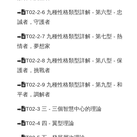
T02-2-6 九種性格類型詳解 - 第六型 - 忠
➡️
誠者，守護者
T02-2-7 九種性格類型詳解 - 第七型 - 熱
➡️
情者，夢想家
T02-2-8 九種性格類型詳解 - 第八型 - 保
➡️
護者，挑戰者
T02-2-9 九種性格類型詳解 - 第九型 - 和
➡️
平者，調解者
T02-3 三 - 三個智慧中心的理論
➡️
T02-4 四 - 翼型理論
➡️