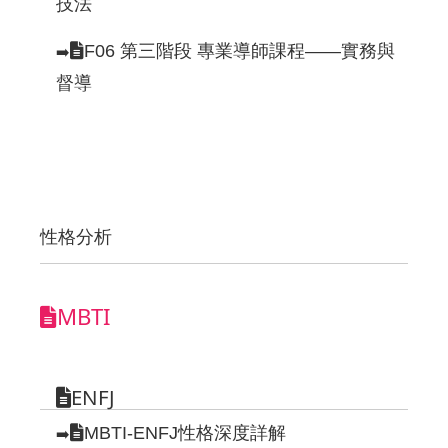
技法
F06 第三階段 專業導師課程——實務與
➡️
督導
性格分析
MBTI
ENFJ
MBTI-ENFJ性格深度詳解
➡️