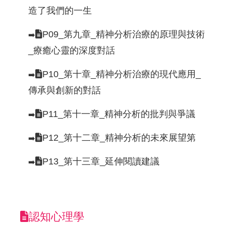
造了我們的一生
P09_第九章_精神分析治療的原理與技術
➡️
_療癒心靈的深度對話
P10_第十章_精神分析治療的現代應用_
➡️
傳承與創新的對話
P11_第十一章_精神分析的批判與爭議
➡️
P12_第十二章_精神分析的未來展望第
➡️
P13_第十三章_延伸閱讀建議
➡️
認知心理學