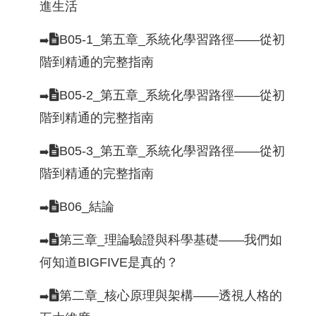
進生活
B05-1_第五章_系統化學習路徑——從初
➡️
階到精通的完整指南
B05-2_第五章_系統化學習路徑——從初
➡️
階到精通的完整指南
B05-3_第五章_系統化學習路徑——從初
➡️
階到精通的完整指南
B06_結論
➡️
第三章_理論驗證與科學基礎——我們如
➡️
何知道BIGFIVE是真的？
第二章_核心原理與架構——透視人格的
➡️