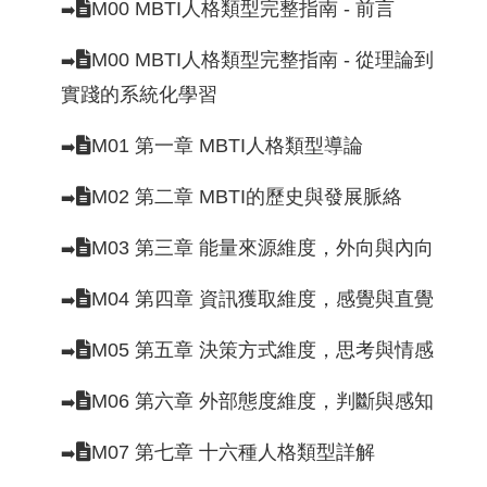
M00 MBTI人格類型完整指南 - 前言
➡️
M00 MBTI人格類型完整指南 - 從理論到
➡️
實踐的系統化學習
M01 第一章 MBTI人格類型導論
➡️
M02 第二章 MBTI的歷史與發展脈絡
➡️
M03 第三章 能量來源維度，外向與內向
➡️
M04 第四章 資訊獲取維度，感覺與直覺
➡️
M05 第五章 決策方式維度，思考與情感
➡️
M06 第六章 外部態度維度，判斷與感知
➡️
M07 第七章 十六種人格類型詳解
➡️