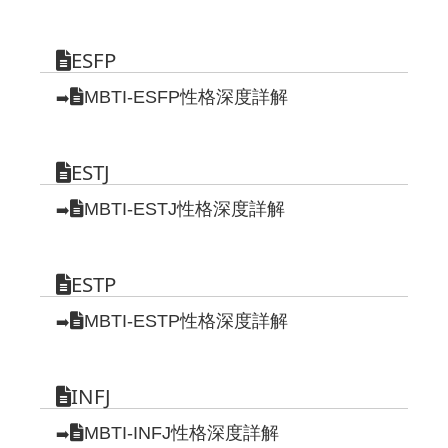
ESFP
MBTI-ESFP性格深度詳解
➡️
ESTJ
MBTI-ESTJ性格深度詳解
➡️
ESTP
MBTI-ESTP性格深度詳解
➡️
INFJ
MBTI-INFJ性格深度詳解
➡️