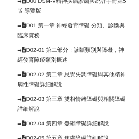
D00 DSM-V精神疾病診斷與統計手冊第5
➡️
版 導覽版
D01 第一章 神經發育障礙 分類、診斷與
➡️
臨床實務
D02-01 第二部分：診斷類別與障礙，神
➡️
經發育障礙類別概述
D02-02 第二章 思覺失調障礙與其他精神
➡️
病性障礙詳細解說
D02-03 第三章 雙相情緒障礙與相關障礙
➡️
詳細解說
D02-04 第四章 憂鬱障礙詳細解說
➡️
D02-05 第五章 焦慮障礙詳細解說
➡️