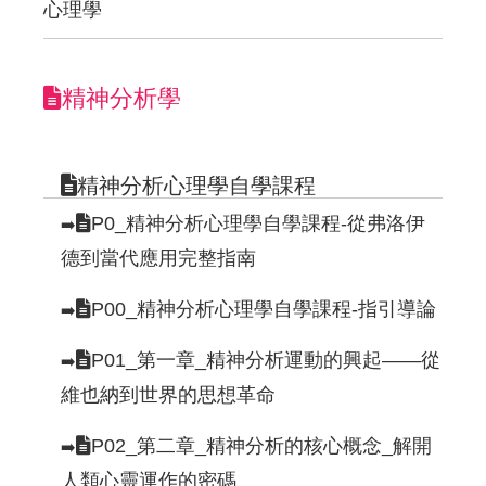
心理學
精神分析學
精神分析心理學自學課程
P0_精神分析心理學自學課程-從弗洛伊
➡️
德到當代應用完整指南
P00_精神分析心理學自學課程-指引導論
➡️
P01_第一章_精神分析運動的興起——從
➡️
維也納到世界的思想革命
P02_第二章_精神分析的核心概念_解開
➡️
人類心靈運作的密碼