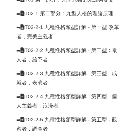
T02-1 第二部分：九型人格的理論原理
➡️
T02-2-1 九種性格類型詳解 - 第一型 改革
➡️
者，完美主義者
T02-2-2 九種性格類型詳解 - 第二型：助
➡️
人者，給予者
T02-2-3 九種性格類型詳解 - 第三型 - 成
➡️
就者，表演者
T02-2-4 九種性格類型詳解 - 第四型 - 個
➡️
人主義者，浪漫者
T02-2-5 九種性格類型詳解 - 第五型 - 觀
➡️
察者，調查者