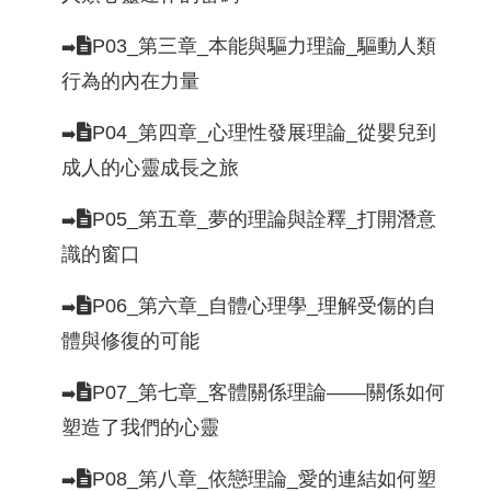
P03_第三章_本能與驅力理論_驅動人類
➡️
行為的內在力量
P04_第四章_心理性發展理論_從嬰兒到
➡️
成人的心靈成長之旅
P05_第五章_夢的理論與詮釋_打開潛意
➡️
識的窗口
P06_第六章_自體心理學_理解受傷的自
➡️
體與修復的可能
P07_第七章_客體關係理論——關係如何
➡️
塑造了我們的心靈
P08_第八章_依戀理論_愛的連結如何塑
➡️