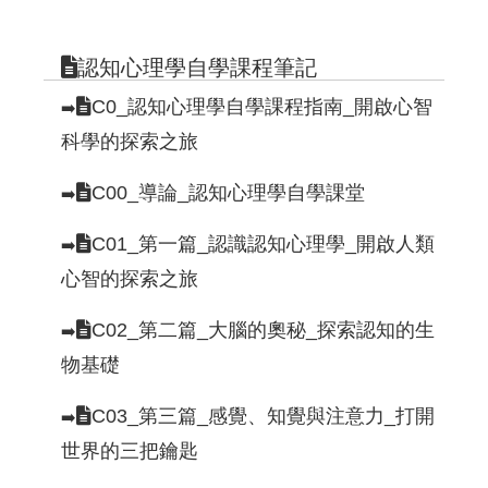
認知心理學自學課程筆記
C0_認知心理學自學課程指南_開啟心智
➡️
科學的探索之旅
C00_導論_認知心理學自學課堂
➡️
C01_第一篇_認識認知心理學_開啟人類
➡️
心智的探索之旅
C02_第二篇_大腦的奧秘_探索認知的生
➡️
物基礎
C03_第三篇_感覺、知覺與注意力_打開
➡️
世界的三把鑰匙