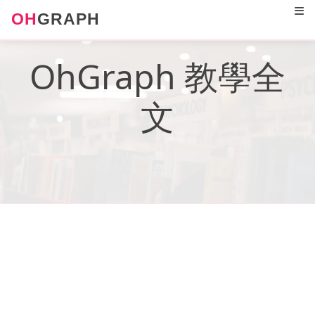
OH
GRAPH
OhGraph 教學全
文